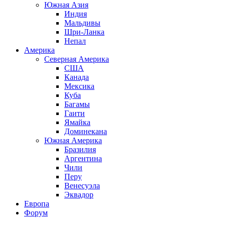
Южная Азия
Индия
Мальдивы
Шри-Ланка
Непал
Америка
Северная Америка
США
Канада
Мексика
Куба
Багамы
Гаити
Ямайка
Доминекана
Южная Америка
Бразилия
Аргентина
Чили
Перу
Венесуэла
Эквадор
Европа
Форум