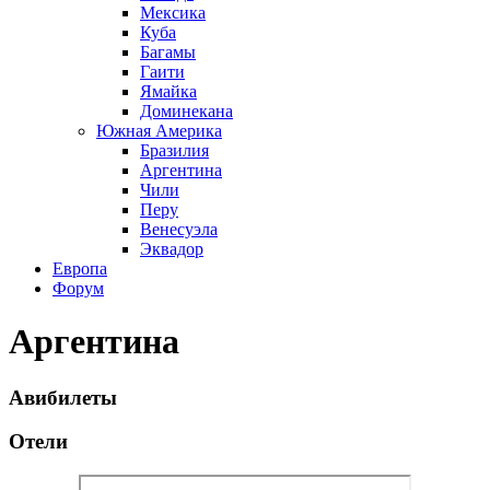
Мексика
Куба
Багамы
Гаити
Ямайка
Доминекана
Южная Америка
Бразилия
Аргентина
Чили
Перу
Венесуэла
Эквадор
Европа
Форум
Аргентина
Авибилеты
Отели