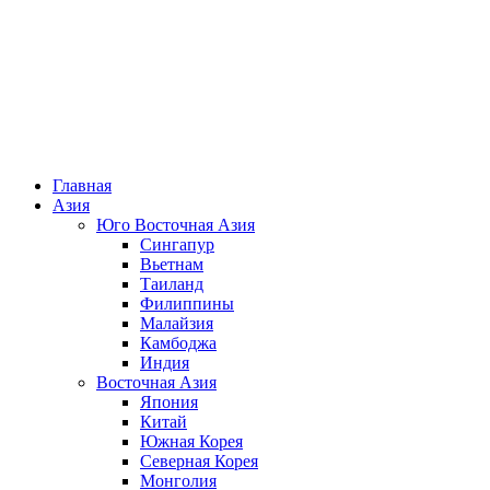
TripAbroad.ru
Познавая мир ты познаешь себя
Главная
Азия
Юго Восточная Азия
Сингапур
Вьетнам
Таиланд
Филиппины
Малайзия
Камбоджа
Индия
Восточная Азия
Япония
Китай
Южная Корея
Северная Корея
Монголия