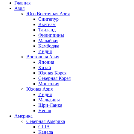
Главная
Азия
Юго Восточная Азия
Сингапур
Вьетнам
Таиланд
Филиппины
Малайзия
Камбоджа
Индия
Восточная Азия
Япония
Китай
Южная Корея
Северная Корея
Монголия
Южная Азия
Индия
Мальдивы
Шри-Ланка
Непал
Америка
Северная Америка
США
Канада