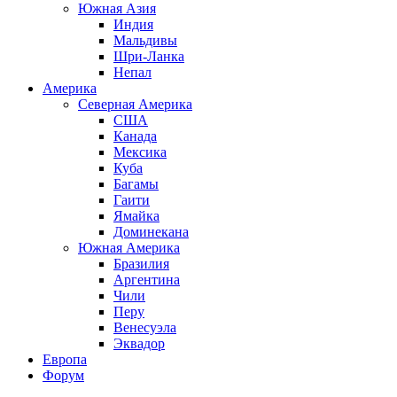
Южная Азия
Индия
Мальдивы
Шри-Ланка
Непал
Америка
Северная Америка
США
Канада
Мексика
Куба
Багамы
Гаити
Ямайка
Доминекана
Южная Америка
Бразилия
Аргентина
Чили
Перу
Венесуэла
Эквадор
Европа
Форум