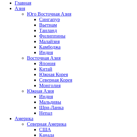
Главная
Азия
Юго Восточная Азия
Сингапур
Вьетнам
Таиланд
Филиппины
Малайзия
Камбоджа
Индия
Восточная Азия
Япония
Китай
Южная Корея
Северная Корея
Монголия
Южная Азия
Индия
Мальдивы
Шри-Ланка
Непал
Америка
Северная Америка
США
Канада