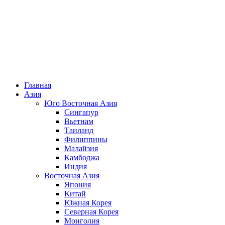
TripAbroad.ru
Познавая мир ты познаешь себя
Главная
Азия
Юго Восточная Азия
Сингапур
Вьетнам
Таиланд
Филиппины
Малайзия
Камбоджа
Индия
Восточная Азия
Япония
Китай
Южная Корея
Северная Корея
Монголия