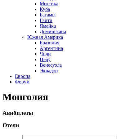
Мексика
Куба
Багамы
Гаити
Ямайка
Доминекана
Южная Америка
Бразилия
Аргентина
Чили
Перу
Венесуэла
Эквадор
Европа
Форум
Монголия
Авибилеты
Отели